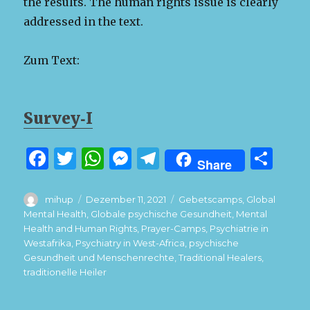
the results. The human rights issue is clear­ly
addressed in the text.
Zum Text:
Survey‑I
F
T
W
M
T
T
Share
a
w
h
es
el
ei
c
it
at
se
e
le
Autor
Veröffentlicht
Schlagwörter
mihup
Dezember 11, 2021
Gebetscamps
,
Global
am
Mental Health
,
Globale psychische Gesundheit
,
Mental
e
te
s
n
g
n
Health and Human Rights
,
Prayer-Camps
,
Psychiatrie in
b
r
A
g
ra
Westafrika
,
Psychiatry in West-Africa
,
psychische
Gesundheit und Menschenrechte
,
Traditional Healers
,
o
p
er
m
traditionelle Heiler
o
p