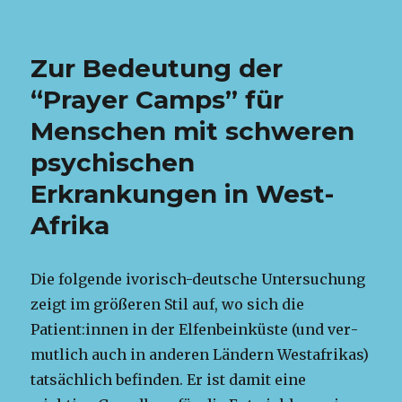
Zur Bedeutung der
“Prayer Camps” für
Menschen mit schweren
psychischen
Erkrankungen in West-
Afrika
Die fol­gende ivorisch-deutsche Unter­suchung
zeigt im größeren Stil auf, wo sich die
Patient:innen in der Elfen­beinküste (und ver­
mut­lich auch in anderen Län­dern West­afrikas)
tat­säch­lich befind­en. Er ist damit eine