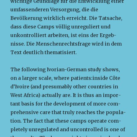
wichtige Grund­lage für die Entwick­lung ein­er
umfassenderen Ver­sorgung, die die
Bevölkerung wirk­lich erre­icht. Die Tat­sache,
dass diese Camps völ­lig unreg­uliert und
unkon­trol­liert arbeit­en, ist eins der Ergeb­
nisse. Die Men­schen­rechts­frage wird in dem
Text deut­lich thematisiert.
The fol­low­ing Ivo­rian-Ger­man study shows,
on a larg­er scale, where patients:inside Côte
d’Ivoire (and pre­sum­ably oth­er coun­tries in
West Africa) actu­al­ly are. It is thus an impor­
tant basis for the devel­op­ment of more com­
pre­hen­sive care that tru­ly reach­es the pop­u­la­
tion. The fact that these camps oper­ate com­
plete­ly unreg­u­lat­ed and uncon­trolled is one of